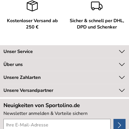
Kostenloser Versand ab
Sicher & schnell per DHL,
250 €
DPD und Schenker
Unser Service
Kontakt
Über uns
Kundeninformationen
Unsere Bestseller
Unsere Zahlarten
Newsletter
Marken
Retourenabwicklung
Unsere Versandpartner
Neu
Lieferbedingungen
Sale %
Neuigkeiten von Sportolino.de
Kundenlogin
Kundenbewertungen (20.178)
Newsletter anmelden & Vorteile sichern
4,8/5
*****