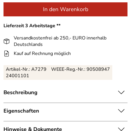
In den Warenkorb
Lieferzeit 3 Arbeitstage **
Versandkostenfrei ab 250,- EURO innerhalb
Deutschlands
Kauf auf Rechnung möglich
Artikel-Nr.:
A7279
WEEE-Reg.-Nr.: 90508947
24001101
Beschreibung
Größer ist nicht immer gleich besser. Eine Skibrille muss
passen, nur dann sitzt sie komfortabel im Gesicht, passt
Eigenschaften
gut mit dem Helm zusammen und lässt keine Zugluft
Ausstattung
durch. Die Alpina Nakiska hat eine perfekte Passform für
Hinweise & Dokumente
mittlere Gesichtsgrößen. Durch das moderne, rahmenlose