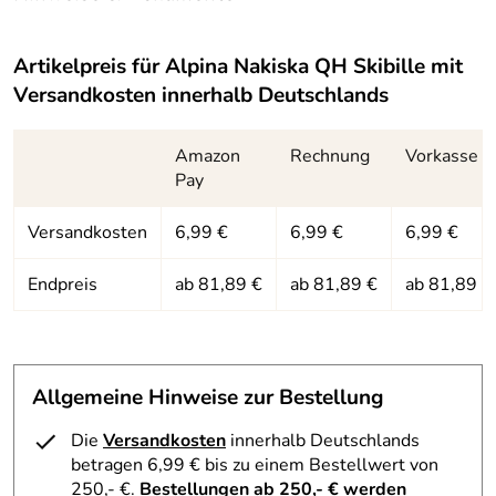
spezieller Abdeckschaum für
Design mit zylindrischer Panoramascheibe ist die Skibrille
Belüftung:
Luftzirkulation
cool, ohne die Größte zu sein. Trotzdem ist sie groß
Dokumente zum Download:
Artikelpreis für
Alpina Nakiska QH Skibille
mit
genug, um über einer optischen Brille getragen zu werden.
Brillenträgertau
ja, nach Größe der optischen
Die Quattroflex Hicon-Brillenscheibe der Alpina Nakiska
Versandkosten innerhalb Deutschlands
ALPINA - Warn- und Sicherheitshinweis Skibrille
glich:
Brille
QH Skibille ist polarisierend sowie stark
(2.610kB)
kontrastverstärkend. So sieht man auch dann noch
Schutzstufe:
Quattroflex Hicon S2
Amazon
Rechnung
Vorkasse
Konturen im Schnee, wenn alle anderen am frühen
Pay
Nachmittag bereits unterm Schirm stehen.
Versandkosten
6,99 €
6,99 €
6,99 €
Hersteller: Alpina Sport + Optik-Vertriebs-GmbH,
Endpreis
ab 81,89 €
ab 81,89 €
ab 81,89 €
Hirschbergstrasse 8-10, 85254 Sulzemoos, info@alpina-
sports.de
Allgemeine Hinweise zur Bestellung
Die
Versandkosten
innerhalb Deutschlands
betragen 6,99 € bis zu einem Bestellwert von
250,- €.
Bestellungen ab 250,- € werden