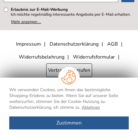
Erlaubnis zur E-Mail-Werbung
Ich möchte regelmäßig interessante Angebote per E-Mail erhalten.
Meine E-Mail-Adresse wird nicht an andere Unternehmen
Mehr anzeigen ...
weitergegeben. Zu statistischen Zwecken wird in anonymer Form
ausgewertet, welche Links im Newsletter geklickt werden. Dabei ist
nicht erkennbar, welche konkrete Person geklickt hat. Diese
Einwilligung zur Nutzung meiner E-Mail- Adresse für Werbezwecke
kann ich jederzeit mit Wirkung für die Zukunft widerrufen, indem ich
Impressum
Datenschutzerklärung
AGB
den Link "Abmelden" am Ende des Newsletters anklicke oder die
Option Newsletter im Mitgliederbereich deaktiviere. Die
Datenschutzerklärung
habe ich zur Kenntnis genommen.
Widerrufsbelehrung
Widerrufsformular
Vertrag widerrufen
Wir verwenden Cookies, um Ihnen das bestmögliche
* Alle Preisangaben inkl. MwSt., bis 250,- € Bestellwert zzgl.
Shopping-Erlebnis zu bieten. Wenn Sie auf unserer Seite
Versandkosten
, ab 250,- € Bestellwert inkl.
Versandkosten
innerhalb
weitersurfen, stimmen Sie der Cookie-Nutzung zu.
Deutschlands
Datenschutzerklärung, ich stimme zu.
Ablehnen
** Gilt für Lieferungen nach Deutschland. Lieferzeiten für andere Länder
und Informationen zur Berechnung des Liefertermins finden Sie
hier
.
Zustimmen