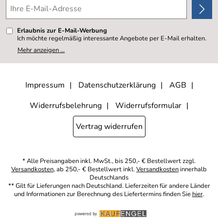
Erlaubnis zur E-Mail-Werbung
Ich möchte regelmäßig interessante Angebote per E-Mail erhalten.
Meine E-Mail-Adresse wird nicht an andere Unternehmen
Mehr anzeigen ...
weitergegeben. Zu statistischen Zwecken wird in anonymer Form
ausgewertet, welche Links im Newsletter geklickt werden. Dabei ist
nicht erkennbar, welche konkrete Person geklickt hat. Diese
Einwilligung zur Nutzung meiner E-Mail- Adresse für Werbezwecke
kann ich jederzeit mit Wirkung für die Zukunft widerrufen, indem ich
Impressum
Datenschutzerklärung
AGB
den Link "Abmelden" am Ende des Newsletters anklicke oder die
Option Newsletter im Mitgliederbereich deaktiviere. Die
Datenschutzerklärung
habe ich zur Kenntnis genommen.
Widerrufsbelehrung
Widerrufsformular
Vertrag widerrufen
* Alle Preisangaben inkl. MwSt., bis 250,- € Bestellwert zzgl.
Versandkosten
, ab 250,- € Bestellwert inkl.
Versandkosten
innerhalb
Deutschlands
** Gilt für Lieferungen nach Deutschland. Lieferzeiten für andere Länder
und Informationen zur Berechnung des Liefertermins finden Sie
hier
.