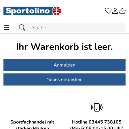
Warenkorb
Ihr Warenkorb ist leer.
Anmelden
Neues entdecken
Sportfachhandel mit
Hotline 03445 738105
starken Marken
(Mo-Fr 08:00-15:00 Uhr)