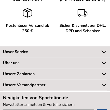
Kostenloser Versand ab
Sicher & schnell per DHL,
250 €
DPD und Schenker
Unser Service
Kontakt
Über uns
Kundeninformationen
Unsere Bestseller
Unsere Zahlarten
Newsletter
Marken
Retourenabwicklung
Unsere Versandpartner
Neu
Lieferbedingungen
Sale %
Neuigkeiten von Sportolino.de
Kundenlogin
Kundenbewertungen (20.178)
Newsletter anmelden & Vorteile sichern
4,8/5
*****