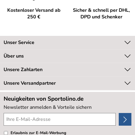
Kostenloser Versand ab
Sicher & schnell per DHL,
250 €
DPD und Schenker
Unser Service
Kontakt
Über uns
Kundeninformationen
Unsere Bestseller
Unsere Zahlarten
Newsletter
Marken
Retourenabwicklung
Unsere Versandpartner
Neu
Lieferbedingungen
Sale %
Neuigkeiten von Sportolino.de
Kundenlogin
Kundenbewertungen (20.178)
Newsletter anmelden & Vorteile sichern
4,8/5
*****
Erlaubnis zur E-Mail-Werbung