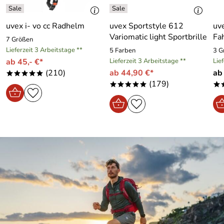
uvex i- vo cc Radhelm
uvex Sportstyle 612
uve
Variomatic light Sportbrille
Fa
7 Größen
Lieferzeit 3 Arbeitstage **
5 Farben
3 G
ab 45,- €*
Lieferzeit 3 Arbeitstage **
Lie
(210)
ab 44,90 €*
ab
*****
(179)
*****
*