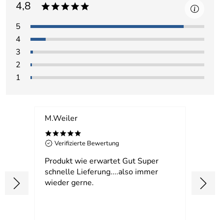
4,8
*****
5
4
3
2
1
M.Weiler
Schni
*****
**
Verifizierte Bewertung
Ver
les
Produkt wie erwartet Gut Super
Super
schnelle Lieferung....also immer
Liebl
wieder gerne.
gekl